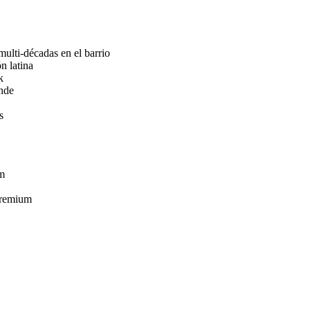
multi-décadas en el barrio
n latina
k
nde
s
um
 premium