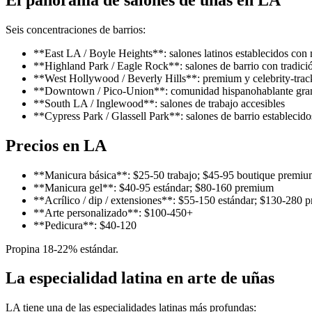
Seis concentraciones de barrios:
**East LA / Boyle Heights**: salones latinos establecidos con 
**Highland Park / Eagle Rock**: salones de barrio con tradició
**West Hollywood / Beverly Hills**: premium y celebrity-trac
**Downtown / Pico-Union**: comunidad hispanohablante gra
**South LA / Inglewood**: salones de trabajo accesibles
**Cypress Park / Glassell Park**: salones de barrio establecido
Precios en LA
**Manicura básica**: $25-50 trabajo; $45-95 boutique premi
**Manicura gel**: $40-95 estándar; $80-160 premium
**Acrílico / dip / extensiones**: $55-150 estándar; $130-280
**Arte personalizado**: $100-450+
**Pedicura**: $40-120
Propina 18-22% estándar.
La especialidad latina en arte de uñas
LA tiene una de las especialidades latinas más profundas: