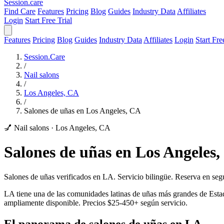
Session
.care
Find Care
Features
Pricing
Blog
Guides
Industry Data
Affiliates
Login
Start Free Trial
Features
Pricing
Blog
Guides
Industry Data
Affiliates
Login
Start Fre
Session.Care
/
Nail salons
/
Los Angeles, CA
/
Salones de uñas en Los Angeles, CA
💅 Nail salons
·
Los Angeles, CA
Salones de uñas en Los Angeles
Salones de uñas verificados en LA. Servicio bilingüe. Reserva en se
LA tiene una de las comunidades latinas de uñas más grandes de Estado
ampliamente disponible. Precios $25-450+ según servicio.
El panorama de salones de uñas en LA